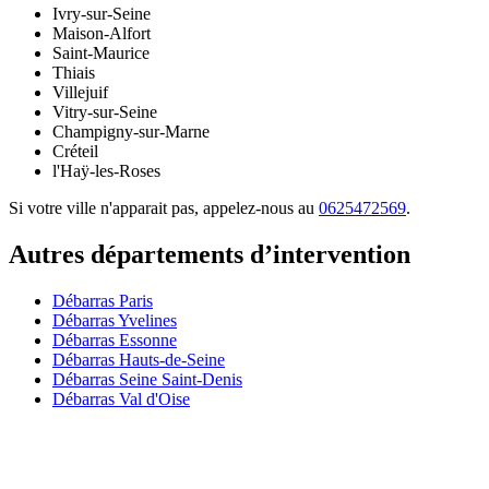
Ivry-sur-Seine
Maison-Alfort
Saint-Maurice
Thiais
Villejuif
Vitry-sur-Seine
Champigny-sur-Marne
Créteil
l'Haÿ-les-Roses
Si votre ville n'apparait pas, appelez-nous au
0625472569
.
Autres départements d’intervention
Débarras Paris
Débarras Yvelines
Débarras Essonne
Débarras Hauts-de-Seine
Débarras Seine Saint-Denis
Débarras Val d'Oise