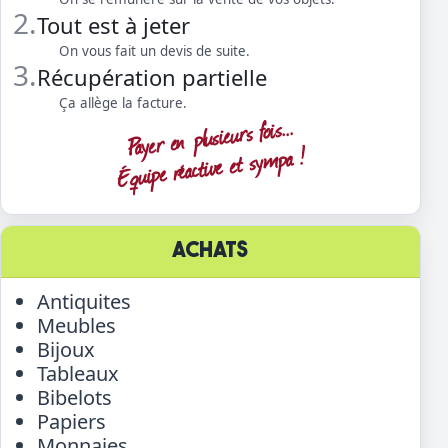
2.
Tout est à jeter
On vous fait un devis de suite.
3.
Récupération partielle
Ça allège la facture.
Payer en plusieurs fois...
Équipe réactive et sympa !
ACHATS
Antiquites
Meubles
Bijoux
Tableaux
Bibelots
Papiers
Monnaies